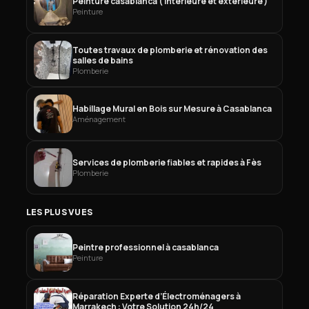
Peinture casablanca ( intérieure et extérieure )
Peinture
Toutes travaux de plomberie et rénovation des
salles de bains
Plomberie
Habillage Mural en Bois sur Mesure à Casablanca
Aménagement
Services de plomberie fiables et rapides à Fès
Plomberie
LES PLUS VUES
Peintre professionnel à casablanca
Peinture
Réparation Experte d’Électroménagers à
Marrakech : Votre Solution 24h/24