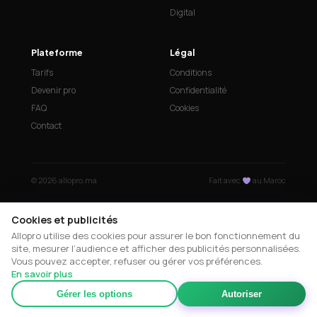
Digital
Plateforme
Légal
Tarifs
Conditions
Devenir pro
Confidentialité
FAQ
Cookies
Contact
© 2026 allopro.ma
Fait avec
au Maroc
Cookies et publicités
Allopro utilise des cookies pour assurer le bon fonctionnement du
site, mesurer l’audience et afficher des publicités personnalisées.
Vous pouvez accepter, refuser ou gérer vos préférences.
En savoir plus
Gérer les options
Autoriser