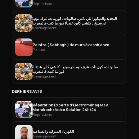
Réparations
التجديد والديكور اللي باغي، صالونات، كوزينات، غرف نوم،
درسينغ… كلشي كاين عندنا! فين ما كنت فالمغرب!
Aménagement
Peintre ( Sebbagh ) de murs à casablanca
Peinture
صالونات، كوزينات، غرف نوم، درسينغ… كلشي كاين عندنا !
فين ما كنت فالمغرب
Aménagement
DERNIERS AVIS
Réparation Experte d’Électroménagers à
Marrakech : Votre Solution 24h/24
Réparations
الكهرباء المنزلية و الصناعية
Aménagement