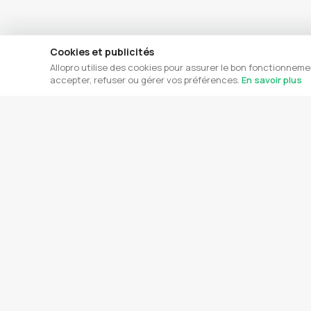
Cookies et publicités
Allopro utilise des cookies pour assurer le bon fonctionneme
accepter, refuser ou gérer vos préférences.
En savoir plus
DERNIÈRES ANNONCES
LES PLUS 
Réparation électroménager
Pe
Casablanca
Pe
Réparations
Électricien Industriel Casablanca —
Pe
Khalid Lhawli
ex
Électricité
Pe
Électricien Axe Casa-Rabat — Rachid
Se
Elamri
ra