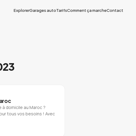
Explorer
Garages auto
Tarifs
Comment ça marche
Contact
023
Maroc
e à domicile au Maroc ?
pour tous vos besoins ! Avec