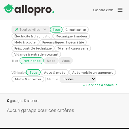
Connexion
Tous
Climatisation
Électricité & diagnostic
Mécanique & moteur
Moto & scooter
Pneumatiques & géométrie
Prép. contrôle technique
Tôlerie & carrosserie
Vidange & entretien courant
Trier :
Pertinence
Note
Vues
Véhicule :
Tous
Auto & moto
Automobile uniquement
Marque :
Moto & scooter
← Services à domicile
0
garages & ateliers
Aucun garage pour ces critères.