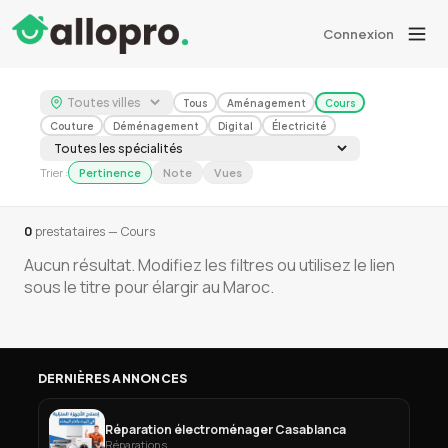
Connexion
Tous
Aménagement
Cours
Couture
Déménagement
Digital
Électricité
Trier :
Pertinence
Note
Vues
0
prestataires — Cours
Aucun résultat. Modifiez les filtres ou utilisez le lien
sous le titre pour élargir au Maroc.
DERNIÈRES ANNONCES
Réparation électroménager Casablanca
Réparations