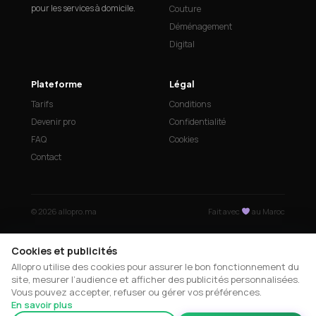
pour les services à domicile.
Couture
Déménagement
Digital
Plateforme
Légal
Tarifs
Conditions
Devenir pro
Confidentialité
FAQ
Cookies
Contact
© 2026 allopro.ma
Fait avec
au Maroc
Cookies et publicités
Allopro utilise des cookies pour assurer le bon fonctionnement du
site, mesurer l’audience et afficher des publicités personnalisées.
Vous pouvez accepter, refuser ou gérer vos préférences.
En savoir plus