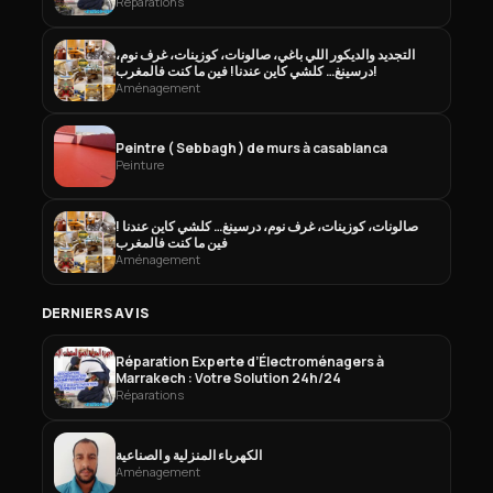
Réparations
التجديد والديكور اللي باغي، صالونات، كوزينات، غرف نوم،
درسينغ… كلشي كاين عندنا! فين ما كنت فالمغرب!
Aménagement
Peintre ( Sebbagh ) de murs à casablanca
Peinture
صالونات، كوزينات، غرف نوم، درسينغ… كلشي كاين عندنا !
فين ما كنت فالمغرب
Aménagement
DERNIERS AVIS
Réparation Experte d’Électroménagers à
Marrakech : Votre Solution 24h/24
Réparations
الكهرباء المنزلية و الصناعية
Aménagement