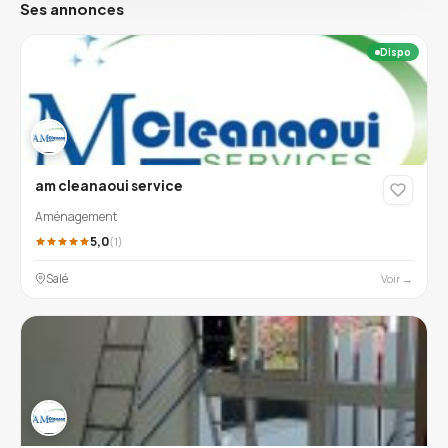
Ses annonces
Dispo
am cleanaoui service
Aménagement
5,0
(1)
Salé
Voir →