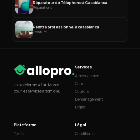
Réparateur de Téléphone à Casablanca
Réparations
Peintre professionnel à casablanca
Peinture
Services
Aménagement
Cours
La plateforme #1 au Maroc
pour les services à domicile.
Couture
Déménagement
Digital
Plateforme
Légal
Tarifs
Conditions