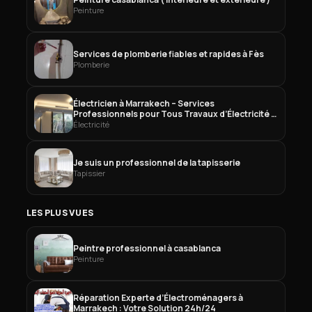
Peinture
Services de plomberie fiables et rapides à Fès
Plomberie
Électricien à Marrakech – Services
Professionnels pour Tous Travaux d’Électricité à
Marrakech
Électricité
Je suis un professionnel de la tapisserie
Tapissier
LES PLUS VUES
Peintre professionnel à casablanca
Peinture
Réparation Experte d’Électroménagers à
Marrakech : Votre Solution 24h/24