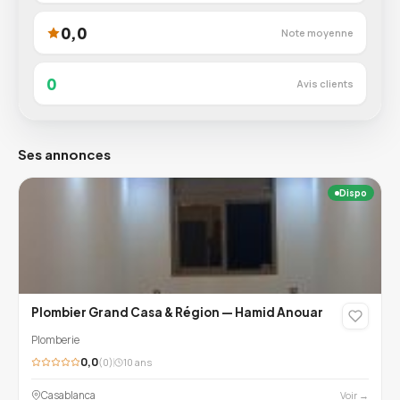
0,0
Note moyenne
0
Avis clients
Ses annonces
Dispo
Plombier Grand Casa & Région — Hamid Anouar
Plomberie
0,0
(0)
10 ans
Casablanca
Voir →