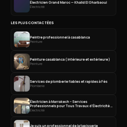
Électricien Grand Maroc — Khalid El Gharbaoui
Électricité
LES PLUS CONTACTÉES
Peintre professionnel à casablanca
Peinture
Peinture casablanca ( intérieure et extérieure )
Peinture
Services de plomberie fiables et rapides à Fès
Plomberie
Électricien à Marrakech – Services
Professionnels pour Tous Travaux d’Électricité à
Marrakech
Électricité
Je suis un professionnel de la tapisserie