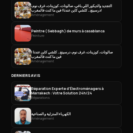
التجديد والديكور اللي باغي، صالونات، كوزينات، غرف نوم،
درسينغ… كلشي كاين عندنا! فين ما كنت فالمغرب!
Aménagement
Peintre ( Sebbagh ) de murs à casablanca
Peinture
صالونات، كوزينات، غرف نوم، درسينغ… كلشي كاين عندنا !
فين ما كنت فالمغرب
Aménagement
DERNIERS AVIS
Réparation Experte d’Électroménagers à
Marrakech : Votre Solution 24h/24
Réparations
الكهرباء المنزلية و الصناعية
Aménagement