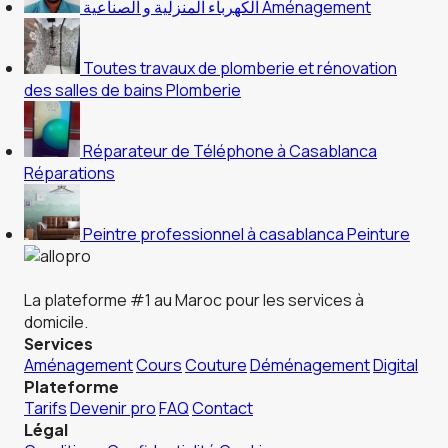
الكهرباء المنزلية و الصناعية
Aménagement
Toutes travaux de plomberie et rénovation
des salles de bains
Plomberie
Réparateur de Téléphone à Casablanca
Réparations
Peintre professionnel à casablanca
Peinture
La plateforme #1 au Maroc pour les services à
domicile.
Services
Aménagement
Cours
Couture
Déménagement
Digital
Plateforme
Tarifs
Devenir pro
FAQ
Contact
Légal