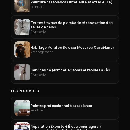
Peinture casablanca ( intérieure et extérieure )
Peinture
Toutes travaux de plomberie et rénovation des
salles de bains
Plomberie
Habillage Mural en Bois sur Mesure à Casablanca
Aménagement
Services de plomberie fiables et rapides à Fès
Plomberie
LES PLUS VUES
Peintre professionnel à casablanca
Peinture
Réparation Experte d’Électroménagers à