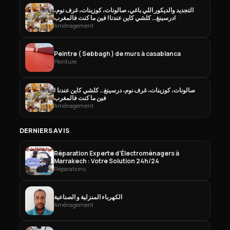
التجديد والديكور اللي باغي، صالونات، كوزينات، غرف نوم،
درسينغ… كلشي كاين عندنا! فين ما كنت فالمغرب!
Aménagement
Peintre ( Sebbagh ) de murs à casablanca
Peinture
صالونات، كوزينات، غرف نوم، درسينغ… كلشي كاين عندنا !
فين ما كنت فالمغرب
Aménagement
DERNIERS AVIS
Réparation Experte d’Électroménagers à
Marrakech : Votre Solution 24h/24
Réparations
الكهرباء المنزلية و الصناعية
Aménagement