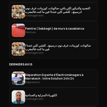
التجديد والديكور اللي باغي، صالونات، كوزينات، غرف نوم،
درسينغ… كلشي كاين عندنا! فين ما كنت فالمغرب!
Aménagement
Peintre ( Sebbagh ) de murs à casablanca
Peinture
صالونات، كوزينات، غرف نوم، درسينغ… كلشي كاين عندنا !
فين ما كنت فالمغرب
Aménagement
DERNIERS AVIS
Réparation Experte d’Électroménagers à
Marrakech : Votre Solution 24h/24
Réparations
الكهرباء المنزلية و الصناعية
Aménagement