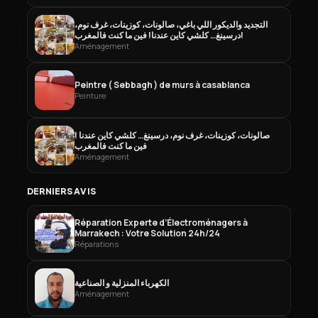
التجديد والديكور اللي باغي، صالونات، كوزينات، غرف نوم،
درسينغ… كلشي كاين عندنا! فين ما كنت فالمغرب!
Aménagement
Peintre ( Sebbagh ) de murs à casablanca
Peinture
صالونات، كوزينات، غرف نوم، درسينغ… كلشي كاين عندنا !
فين ما كنت فالمغرب
Aménagement
DERNIERS AVIS
Réparation Experte d’Électroménagers à
Marrakech : Votre Solution 24h/24
Réparations
الكهرباء المنزلية و الصناعية
Aménagement