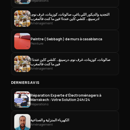
Réparations
التجديد والديكور اللي باغي، صالونات، كوزينات، غرف نوم،
درسينغ… كلشي كاين عندنا! فين ما كنت فالمغرب!
Aménagement
Peintre ( Sebbagh ) de murs à casablanca
Peinture
صالونات، كوزينات، غرف نوم، درسينغ… كلشي كاين عندنا !
فين ما كنت فالمغرب
Aménagement
DERNIERS AVIS
Réparation Experte d’Électroménagers à
Marrakech : Votre Solution 24h/24
Réparations
الكهرباء المنزلية و الصناعية
Aménagement