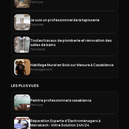
Peinture
Je suis un professionnel de la tapisserie
Tapissier
Toutes travaux de plomberie et rénovation des
salles de bains
Plomberie
Habillage Mural en Bois sur Mesure à Casablanca
Aménagement
LES PLUS VUES
Peintre professionnel à casablanca
Peinture
Réparation Experte d’Électroménagers à
Marrakech : Votre Solution 24h/24