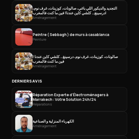
التجديد والديكور اللي باغي، صالونات، كوزينات، غرف نوم،
درسينغ… كلشي كاين عندنا! فين ما كنت فالمغرب!
Aménagement
Peintre ( Sebbagh ) de murs à casablanca
Peinture
صالونات، كوزينات، غرف نوم، درسينغ… كلشي كاين عندنا !
فين ما كنت فالمغرب
Aménagement
DERNIERS AVIS
Réparation Experte d’Électroménagers à
Marrakech : Votre Solution 24h/24
Réparations
الكهرباء المنزلية و الصناعية
Aménagement