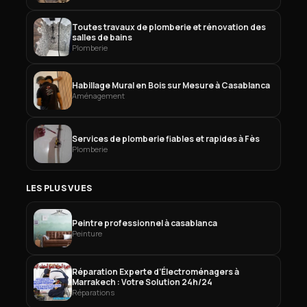
Toutes travaux de plomberie et rénovation des
salles de bains
Plomberie
Habillage Mural en Bois sur Mesure à Casablanca
Aménagement
Services de plomberie fiables et rapides à Fès
Plomberie
LES PLUS VUES
Peintre professionnel à casablanca
Peinture
Réparation Experte d’Électroménagers à
Marrakech : Votre Solution 24h/24
Réparations