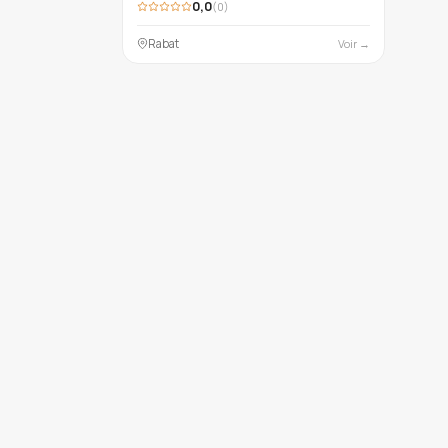
0,0
(0)
Rabat
Voir →