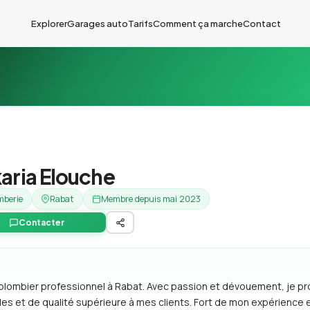
Explorer
Garages auto
Tarifs
Comment ça marche
Contact
aria Elouche
mberie
Rabat
Membre depuis mai 2023
Contacter
re plombier professionnel à Rabat. Avec passion et dévouement, je p
les et de qualité supérieure à mes clients. Fort de mon expérience 