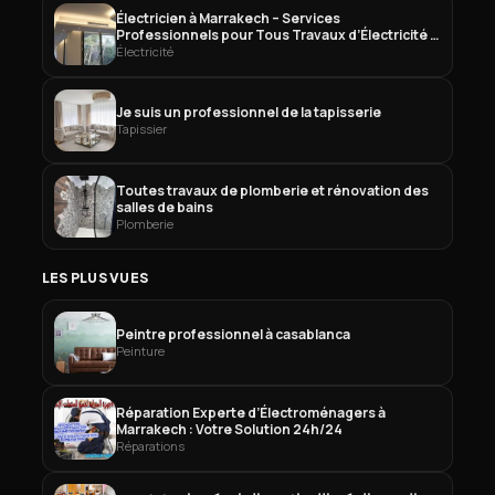
Électricien à Marrakech – Services
Professionnels pour Tous Travaux d’Électricité à
Marrakech
Électricité
Je suis un professionnel de la tapisserie
Tapissier
Toutes travaux de plomberie et rénovation des
salles de bains
Plomberie
LES PLUS VUES
Peintre professionnel à casablanca
Peinture
Réparation Experte d’Électroménagers à
Marrakech : Votre Solution 24h/24
Réparations