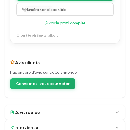
0707457376
Numéro non disponible
Voir le profil complet
Identité vérifiée par allopro
Avis clients
Pas encore d’avis sur cette annonce.
Connectez-vous pour noter
Devis rapide
Intervient à