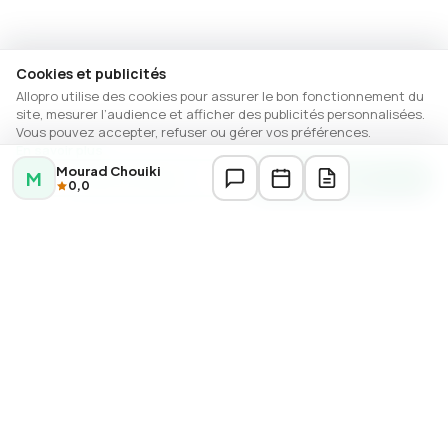
Cookies et publicités
Allopro utilise des cookies pour assurer le bon fonctionnement du
site, mesurer l’audience et afficher des publicités personnalisées.
Vous pouvez accepter, refuser ou gérer vos préférences.
En savoir plus
Mourad Chouiki
M
Gérer les options
Autoriser
0,0
DERNIÈRES ANNONCES
Réparation électroménager Casablanca
Réparations
Électricien Industriel Casablanca — Khalid Lhawli