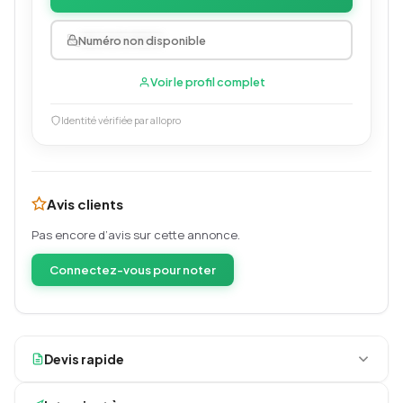
0634459003
Numéro non disponible
Voir le profil complet
Identité vérifiée par allopro
Avis clients
Pas encore d’avis sur cette annonce.
Connectez-vous pour noter
Devis rapide