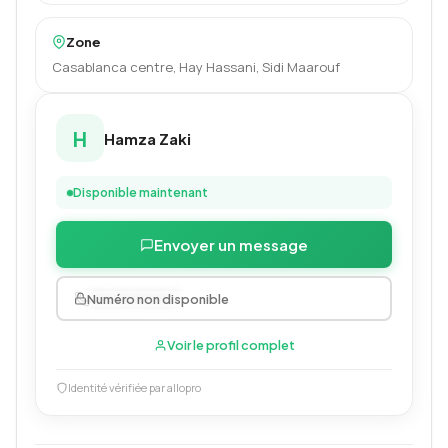
Zone
Casablanca centre, Hay Hassani, Sidi Maarouf
H
Hamza Zaki
Disponible maintenant
Envoyer un message
0660446067
Numéro non disponible
Voir le profil complet
Identité vérifiée par allopro