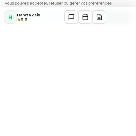
Vous pouvez accepter, refuser ou gérer vos préférences.
En savoir plus
Hamza Zaki
H
Gérer les options
Autoriser
0,0
DERNIÈRES ANNONCES
Réparation électroménager Casablanca
Réparations
Électricien Industriel Casablanca — Khalid Lhawli
Électricité
Électricien Axe Casa-Rabat — Rachid Elamri
Électricité