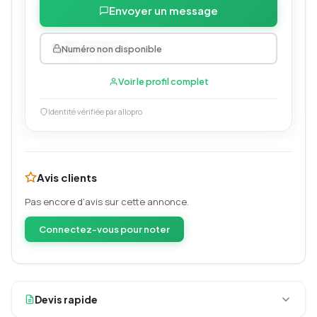
Envoyer un message
0619420414
Numéro non disponible
Voir le profil complet
Identité vérifiée par allopro
Avis clients
Pas encore d’avis sur cette annonce.
Connectez-vous pour noter
Devis rapide