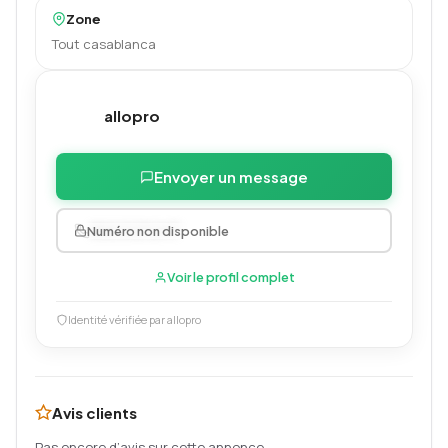
Zone
Tout casablanca
allopro
Envoyer un message
0663325247
Numéro non disponible
Voir le profil complet
Identité vérifiée par allopro
Avis clients
Pas encore d’avis sur cette annonce.