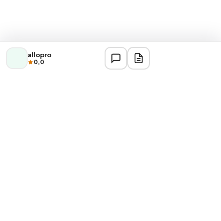
allopro
0,0
DERNIÈRES ANNONCES
Réparation électroménager Casablanca
Réparations
Électricien Industriel Casablanca — Khalid Lhawli
Électricité