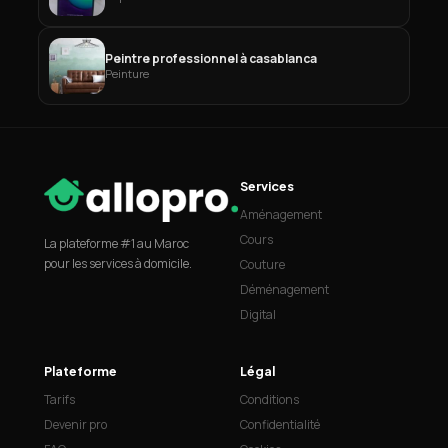
Peintre professionnel à casablanca
Peinture
Services
Aménagement
Cours
La plateforme #1 au Maroc
pour les services à domicile.
Couture
Déménagement
Digital
Plateforme
Légal
Tarifs
Conditions
Devenir pro
Confidentialité