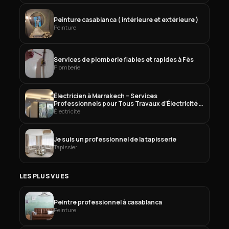
Peinture casablanca ( intérieure et extérieure )
Peinture
Services de plomberie fiables et rapides à Fès
Plomberie
Électricien à Marrakech – Services
Professionnels pour Tous Travaux d’Électricité à
Marrakech
Électricité
Je suis un professionnel de la tapisserie
Tapissier
LES PLUS VUES
Peintre professionnel à casablanca
Peinture