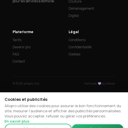
pour les services à domicile.
Couture
Déménagement
Digital
Plateforme
Légal
Tarifs
Conditions
Devenir pro
Confidentialité
FAQ
Cookies
Contact
© 2026 allopro.ma
Fait avec
au Maroc
Cookies et publicités
Allopro utilise des cookies pour assurer le bon fonctionnement du
site, mesurer l’audience et afficher des publicités personnalisées.
Vous pouvez accepter, refuser ou gérer vos préférences.
En savoir plus