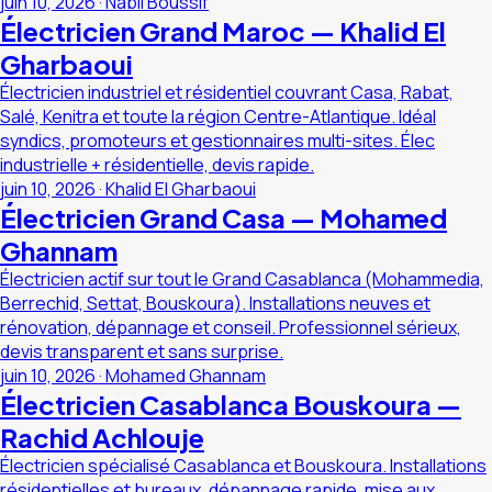
juin 10, 2026
·
Nabil Boussif
Électricien Grand Maroc — Khalid El
Gharbaoui
Électricien industriel et résidentiel couvrant Casa, Rabat,
Salé, Kenitra et toute la région Centre-Atlantique. Idéal
syndics, promoteurs et gestionnaires multi-sites. Élec
industrielle + résidentielle, devis rapide.
juin 10, 2026
·
Khalid El Gharbaoui
Électricien Grand Casa — Mohamed
Ghannam
Électricien actif sur tout le Grand Casablanca (Mohammedia,
Berrechid, Settat, Bouskoura). Installations neuves et
rénovation, dépannage et conseil. Professionnel sérieux,
devis transparent et sans surprise.
juin 10, 2026
·
Mohamed Ghannam
Électricien Casablanca Bouskoura —
Rachid Achlouje
Électricien spécialisé Casablanca et Bouskoura. Installations
résidentielles et bureaux, dépannage rapide, mise aux