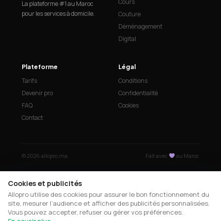
Cours
La plateforme #1 au Maroc
pour les services à domicile.
Couture
Déménagement
Digital
Plateforme
Légal
Tarifs
Conditions
Devenir pro
Confidentialité
FAQ
Cookies
Contact
© 2026 allopro.ma
Fait avec
au Maroc
Cookies et publicités
Allopro utilise des cookies pour assurer le bon fonctionnement du
site, mesurer l’audience et afficher des publicités personnalisées.
Vous pouvez accepter, refuser ou gérer vos préférences.