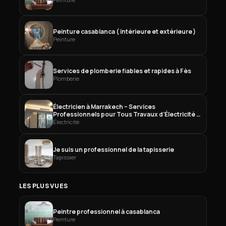
Peinture casablanca ( intérieure et extérieure )
Peinture
Services de plomberie fiables et rapides à Fès
Plomberie
Électricien à Marrakech – Services
Professionnels pour Tous Travaux d’Électricité à
Marrakech
Électricité
Je suis un professionnel de la tapisserie
Tapissier
LES PLUS VUES
Peintre professionnel à casablanca
Peinture