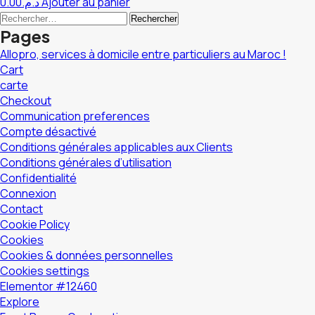
0.00
د.م.
Ajouter au panier
Rechercher :
Pages
Allopro, services à domicile entre particuliers au Maroc !
Cart
carte
Checkout
Communication preferences
Compte désactivé
Conditions générales applicables aux Clients
Conditions générales d’utilisation
Confidentialité
Connexion
Contact
Cookie Policy
Cookies
Cookies & données personnelles
Cookies settings
Elementor #12460
Explore