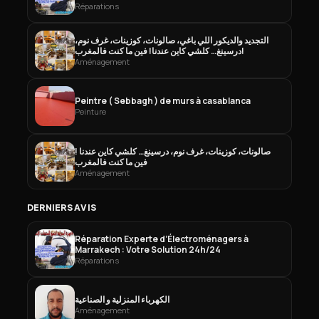
Réparations
التجديد والديكور اللي باغي، صالونات، كوزينات، غرف نوم،
درسينغ… كلشي كاين عندنا! فين ما كنت فالمغرب!
Aménagement
Peintre ( Sebbagh ) de murs à casablanca
Peinture
صالونات، كوزينات، غرف نوم، درسينغ… كلشي كاين عندنا !
فين ما كنت فالمغرب
Aménagement
DERNIERS AVIS
Réparation Experte d’Électroménagers à
Marrakech : Votre Solution 24h/24
Réparations
الكهرباء المنزلية و الصناعية
Aménagement