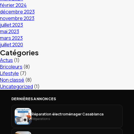
février 2024
décembre 2023
novembre 2023
juillet 2023
mai 2023
mars 2023
juillet 2020
Catégories
Actus
(1)
Bricoleurs
(8)
Lifestyle
(7)
Non classé
(8)
Uncategorized
(1)
DERNIÈRES ANNONCES
Réparation électroménager Casablanca
Réparations