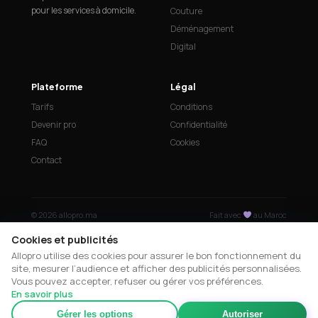
pour les services à domicile.
Couture
Déménagement
Digital
Plateforme
Légal
Tarifs
Conditions
Devenir pro
Confidentialité
FAQ
Cookies
Contact
© 2026 allopro.ma
Fait avec
au Maroc
Cookies et publicités
Allopro utilise des cookies pour assurer le bon fonctionnement du
site, mesurer l’audience et afficher des publicités personnalisées.
Vous pouvez accepter, refuser ou gérer vos préférences.
En savoir plus
Gérer les options
Autoriser