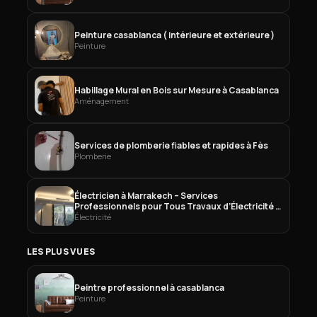
Peinture casablanca ( intérieure et extérieure )
Peinture
Habillage Mural en Bois sur Mesure à Casablanca
Aménagement
Services de plomberie fiables et rapides à Fès
Plomberie
Électricien à Marrakech – Services
Professionnels pour Tous Travaux d’Électricité à
Marrakech
Électricité
LES PLUS VUES
Peintre professionnel à casablanca
Peinture