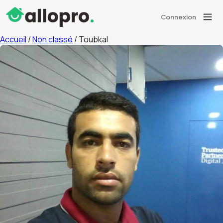
Connexion
Accueil
/
Non classé
/ Toubkal