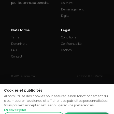
pour les services à domicile.
Couture
Déménagement
Digital
Plateforme
Légal
Tarifs
Conditions
Devenir pro
Confidentialité
FAQ
Cookies
Contact
© 2026 allopro.ma
Fait avec 💜 au Maroc
Cookies et publicités
Allopro utilise des cookies pour assurer le bon fonctionnement du
site, mesurer l’audience et afficher des publicités personnalisées.
Vous pouvez accepter, refuser ou gérer vos préférences.
En savoir plus