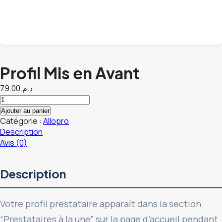
Profil Mis en Avant
79.00
د.م.
quantité
de
Ajouter au panier
Profil
Catégorie :
Allopro
Mis
Description
en
Avis (0)
Avant
Description
Votre profil prestataire apparaît dans la section
“Prestataires à la une” sur la page d’accueil pendant