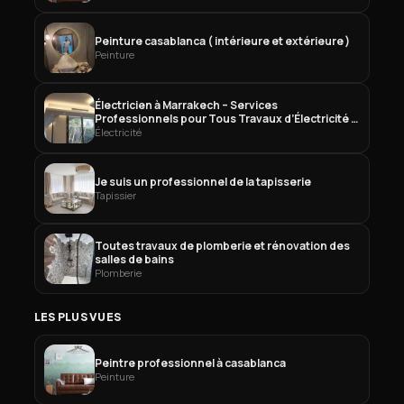
Peinture casablanca ( intérieure et extérieure )
Peinture
Électricien à Marrakech – Services
Professionnels pour Tous Travaux d’Électricité à
Marrakech
Électricité
Je suis un professionnel de la tapisserie
Tapissier
Toutes travaux de plomberie et rénovation des
salles de bains
Plomberie
LES PLUS VUES
Peintre professionnel à casablanca
Peinture