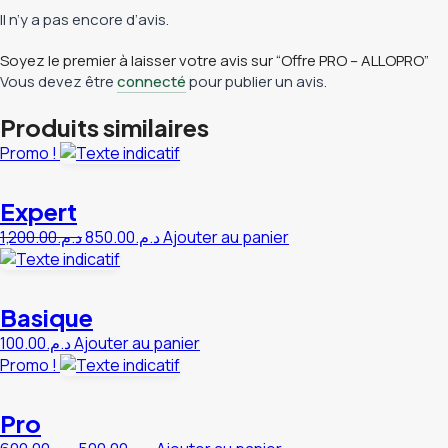
Il n’y a pas encore d’avis.
Soyez le premier à laisser votre avis sur “Offre PRO – ALLOPRO”
Vous devez être
connecté
pour publier un avis.
Produits similaires
Promo !
Expert
Le
Le
1,200.00
د.م.
850.00
د.م.
Ajouter au panier
prix
prix
initial
actuel
était :
est :
Basique
د.م.850.00.
د.م.1,200.00.
100.00
د.م.
Ajouter au panier
Promo !
Pro