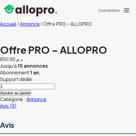
Connexion
Accueil
/
Annonce
/ Offre PRO – ALLOPRO
Offre PRO – ALLOPRO
850.00
د.م.
Jusqu’à
10 annonces
,
Abonnement
1 an
,
Support dédié.
quantité
de
Ajouter au panier
Offre
Catégorie :
Annonce
PRO
Avis (0)
-
ALLOPRO
Avis