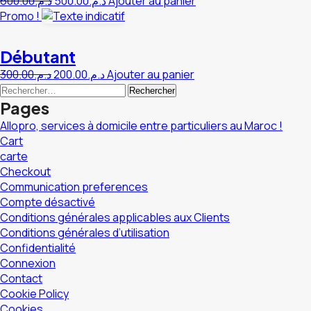
Le
Le
600.00
د.م.
500.00
د.م.
Ajouter au panier
prix
prix
Promo !
initial
actuel
était :
est :
Débutant
د.م.500.00.
د.م.600.00.
Le
Le
300.00
د.م.
200.00
د.م.
Ajouter au panier
Rechercher :
prix
prix
initial
actuel
Pages
était :
est :
Allopro, services à domicile entre particuliers au Maroc !
د.م.200.00.
د.م.300.00.
Cart
carte
Checkout
Communication preferences
Compte désactivé
Conditions générales applicables aux Clients
Conditions générales d’utilisation
Confidentialité
Connexion
Contact
Cookie Policy
Cookies