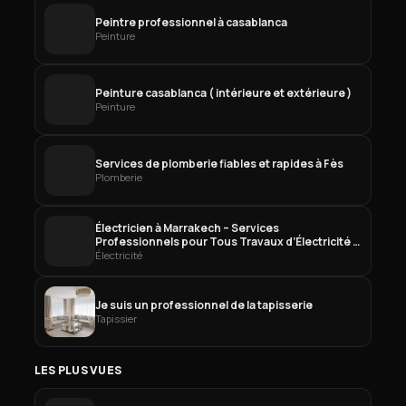
Peintre professionnel à casablanca
Peinture
Peinture casablanca ( intérieure et extérieure )
Peinture
Services de plomberie fiables et rapides à Fès
Plomberie
Électricien à Marrakech – Services
Professionnels pour Tous Travaux d’Électricité à
Marrakech
Électricité
Je suis un professionnel de la tapisserie
Tapissier
LES PLUS VUES